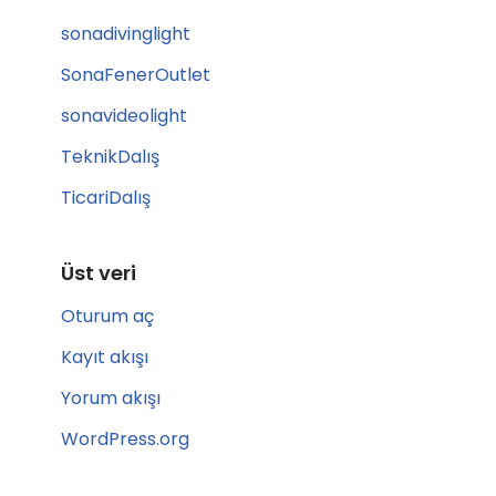
sonadivinglight
SonaFenerOutlet
sonavideolight
TeknikDalış
TicariDalış
Üst veri
Oturum aç
Kayıt akışı
Yorum akışı
WordPress.org