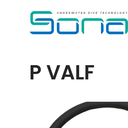
İçeriğe
geç
P VALF